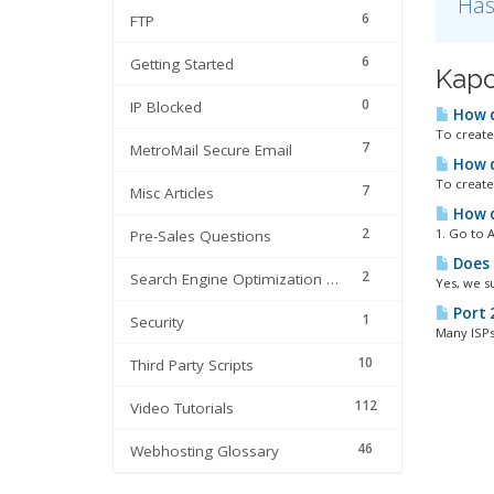
Has
6
FTP
6
Getting Started
Kapc
0
IP Blocked
How d
To create 
7
MetroMail Secure Email
How do
To create 
7
Misc Articles
How d
2
1. Go to A
Pre-Sales Questions
Does 
2
Search Engine Optimization | SEO
Yes, we s
Port 
1
Security
Many ISPs 
10
Third Party Scripts
112
Video Tutorials
46
Webhosting Glossary