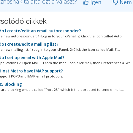
znosnak találta ezt a választ?
Igen
Nem
solódó cikkek
o I create/edit an email autoresponder?
a new autoresponder: 1) Log in to your cPanel. 2) Click the icon called Auto...
 I create/edit a mailing list?
a new mailing list: 1) Log in to your cPanel. 2) Click the icon called Mail. 3)...
o I set up email with Apple Mail?
pplications 2. Open Mail 3. From the menu bar, click Mail, then Preferences 4. While
Host Metro have IMAP support?
upport POP3 and IMAP email protocols.
25 Blocking
are blocking what is called "Port 25," which is the port used to send e-mail....