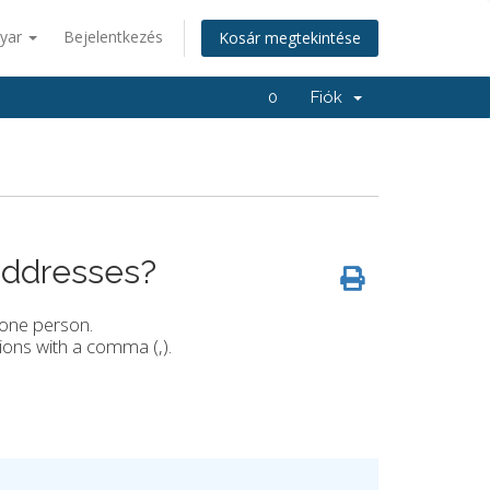
yar
Bejelentkezés
Kosár megtekintése
0
Fiók
 addresses?
 one person.
ions with a comma (,).