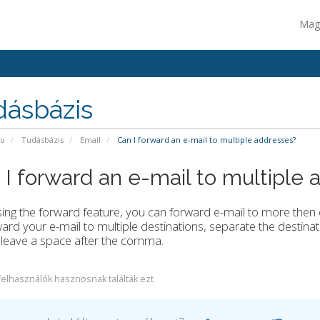
Mag
dásbázis
pu
Tudásbázis
Email
Can I forward an e-mail to multiple addresses?
 I forward an e-mail to multiple
ing the forward feature, you can forward e-mail to more then
ard your e-mail to multiple destinations, separate the destinat
leave a space after the comma.
felhasználók hasznosnak találták ezt