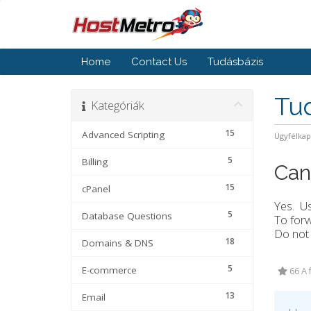
Home
Contact Us
Tudásbázis
Tu
Kategóriák
15
Advanced Scripting
Ügyfélka
5
Billing
Can
15
cPanel
Yes. Us
5
Database Questions
To forw
Do not 
18
Domains & DNS
5
E-commerce
66 A 
13
Email