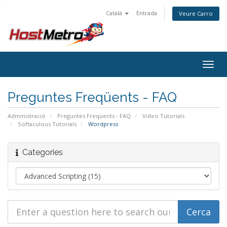
Català
Entrada
Veure Carro
Togg
navig
Preguntes Freqüents - FAQ
Administració
Preguntes Freqüents - FAQ
Video Tutorials
Softaculous Tutorials
Wordpress
Categories