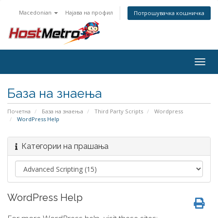
Macedonian
Најава на профил
Потрошувачка кошничка
Togg
navig
База на знаења
Почетна
База на знаења
Third Party Scripts
Wordpress
WordPress Help
Категории на прашања
WordPress Help