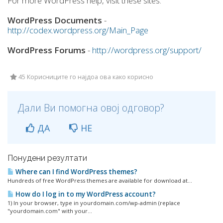
For more WordPress help, visit these sites:
WordPress Documents
-
http://codex.wordpress.org/Main_Page
WordPress Forums
-
http://wordpress.org/support/
45 Корисниците го најдоа ова како корисно
Дали Ви помогна овој одговор?
ДА
НЕ
Понудени резултати
Where can I find WordPress themes?
Hundreds of free WordPress themes are available for download at...
How do I log in to my WordPress account?
1) In your browser, type in yourdomain.com/wp-admin (replace
"yourdomain.com" with your...