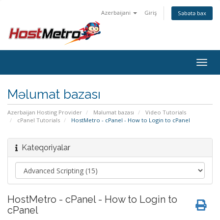
Azerbaijani
Giriş
Səbətə bax
Togg
navig
Məlumat bazası
Azerbaijan Hosting Provider
Məlumat bazası
Video Tutorials
cPanel Tutorials
HostMetro - cPanel - How to Login to cPanel
Kateqoriyalar
HostMetro - cPanel - How to Login to
cPanel