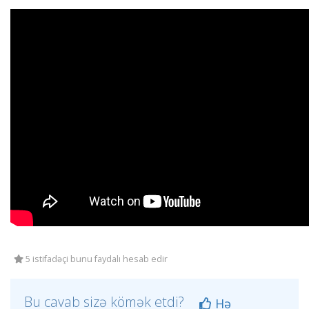
5 istifadəçi bunu faydalı hesab edir
Bu cavab sizə kömək etdi?
Hə