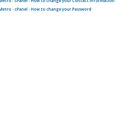
etro - cPanel - How to change your Contact Information
etro - cPanel - How to change your Password