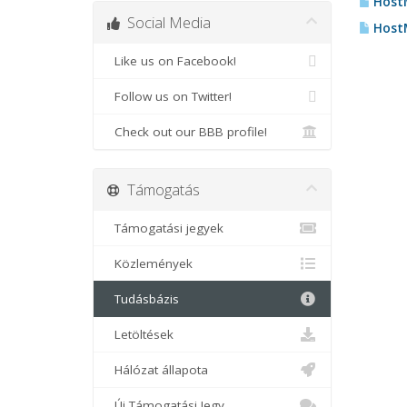
HostM
Social Media
HostM
Like us on Facebook!
Follow us on Twitter!
Check out our BBB profile!
Támogatás
Támogatási jegyek
Közlemények
Tudásbázis
Letöltések
Hálózat állapota
Új Támogatási Jegy