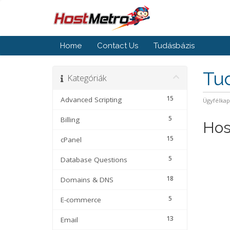
Home
Contact Us
Tudásbázis
Tu
Kategóriák
15
Advanced Scripting
Ügyfélka
5
Billing
Hos
15
cPanel
5
Database Questions
18
Domains & DNS
5
E-commerce
13
Email