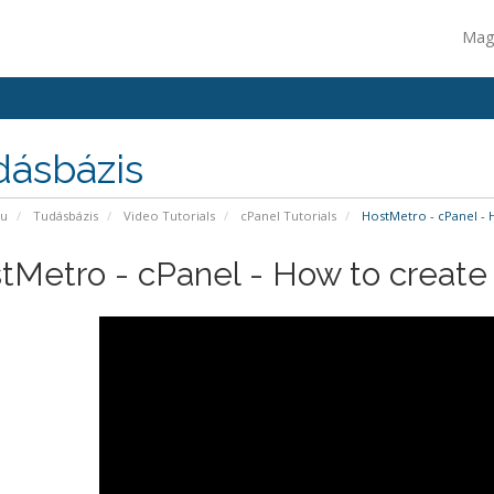
Mag
dásbázis
pu
Tudásbázis
Video Tutorials
cPanel Tutorials
HostMetro - cPanel - H
tMetro - cPanel - How to create 