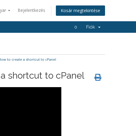
yar
Bejelentkezés
Kosár megtekintése
0
Fiók
ow to create a shortcut to cPanel
a shortcut to cPanel