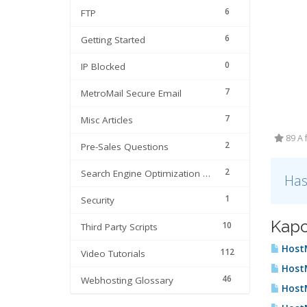
6
FTP
6
Getting Started
0
IP Blocked
7
MetroMail Secure Email
7
Misc Articles
89 A 
2
Pre-Sales Questions
2
Search Engine Optimization | SEO
Has
1
Security
Kapc
10
Third Party Scripts
HostM
112
Video Tutorials
HostM
46
Webhosting Glossary
HostM