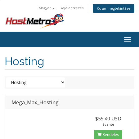
Magyar
Bejelentkezés
Kosár megtekintése
Togg
navig
Hosting
Mega_Max_Hosting
$59.40 USD
évente
Rendelés