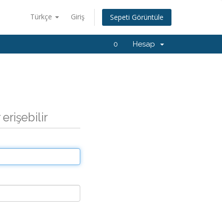
Türkçe
Giriş
Sepeti Görüntüle
0
Hesap
erişebilir