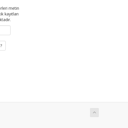
rleri metin
k kayıtları
tadır.
m?