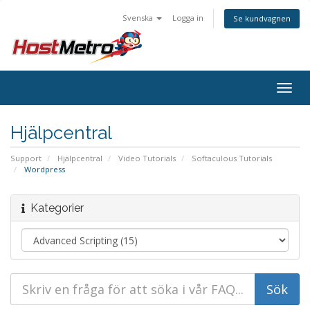
Svenska
Logga in
Se kundvagnen
Togg
navig
Hjälpcentral
Support
Hjälpcentral
Video Tutorials
Softaculous Tutorials
Wordpress
Kategorier