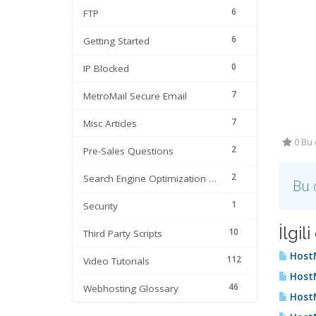
6
FTP
6
Getting Started
0
IP Blocked
7
MetroMail Secure Email
7
Misc Articles
0 Bu 
2
Pre-Sales Questions
2
Search Engine Optimization | SEO
Bu 
1
Security
İlgi
10
Third Party Scripts
HostM
112
Video Tutorials
HostM
46
Webhosting Glossary
HostM