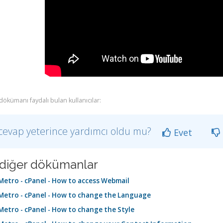
dökümanı faydalı bulan kullanıcılar:
cevap yeterince yardımcı oldu mu?
Evet
li diğer dökümanlar
etro - cPanel - How to access Webmail
etro - cPanel - How to change the Language
etro - cPanel - How to change the Style