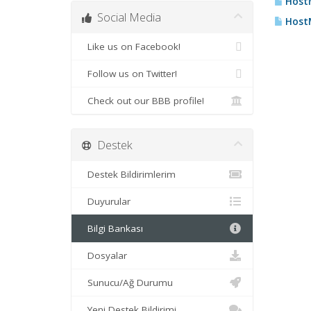
HostM
Social Media
HostM
Like us on Facebook!
Follow us on Twitter!
Check out our BBB profile!
Destek
Destek Bildirimlerim
Duyurular
Bilgi Bankası
Dosyalar
Sunucu/Ağ Durumu
Yeni Destek Bildirimi