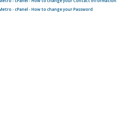
etro - cPanel - How to change your Contact Information
etro - cPanel - How to change your Password