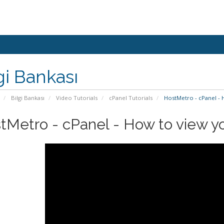
gi Bankası
Bilgi Bankası
Video Tutorials
cPanel Tutorials
HostMetro - cPanel - 
tMetro - cPanel - How to view y