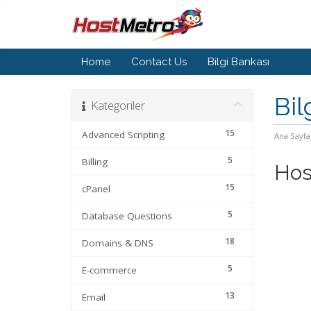
Home
Contact Us
Bilgi Bankası
Bil
Kategoriler
15
Advanced Scripting
Ana Sayfa
5
Billing
Hos
15
cPanel
5
Database Questions
18
Domains & DNS
5
E-commerce
13
Email