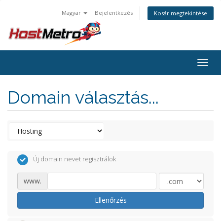
Magyar
Bejelentkezés
Kosár megtekintése
Togg
navig
Domain választás...
Új domain nevet regisztrálok
www.
Ellenőrzés